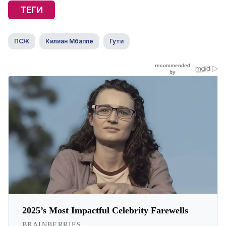
ТЕГИ
ПСЖ
Килиан Мбаппе
Гути