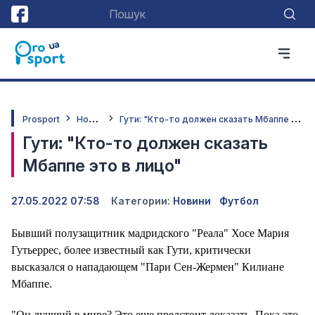
Н
овини
Г
ути: "Кто-то должен сказать Мбаппе это в лицо"
Prosport
Гути: "Кто-то должен сказать
Мбаппе это в лицо"
27.05.2022 07:58
Категории:
Новини
Футбол
Бывший полузащитник мадридского "Реала" Хосе Мария
Гутьеррес, более известный как Гути, критически
высказался о нападающем "Пари Сен-Жермен" Килиане
Мбаппе.
"Он лучший в мире? Это еще предстоит доказать. Пока это