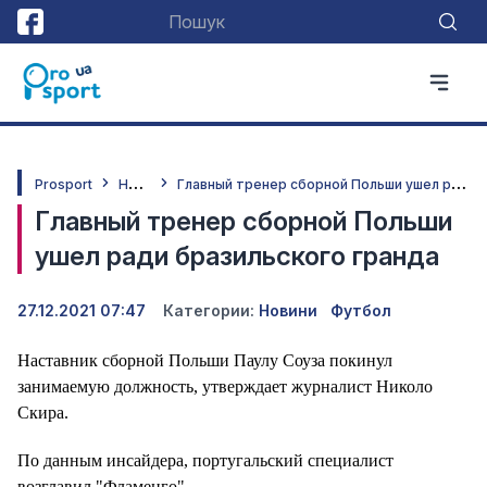
Н
овини
Г
лавный тренер сборной Польши ушел ради бразильского гранда
Prosport
Главный тренер сборной Польши
ушел ради бразильского гранда
27.12.2021 07:47
Категории:
Новини
Футбол
Наставник сборной Польши Паулу Соуза покинул
занимаемую должность, утверждает журналист Николо
Скира.
По данным инсайдера, португальский специалист
возглавил "Фламенго".