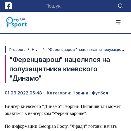
Н
овини
"
Ференцварош" нацелился на полузащитника киевского "Динамо"
Prosport
"Ференцварош" нацелился на
полузащитника киевского
"Динамо"
01.06.2022 05:48
Категории:
Новини
Футбол
Вингер киевского "Динамо" Георгий Цитаишвили может
оказаться в венгерском "Ференцвароше".
По информации Georgian Footy, "Фради" готовы начать