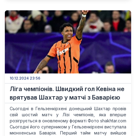
10.12.2024 23:56
Ліга чемпіонів. Швидкий гол Кевіна не
врятував Шахтар у матчі з Баварією
Сьогодні в Гельзенкірхені донецький Шахтар провів
свій шостий матч у Лізі чемпіонів, яка вперше
розігрується в оновленому форматі Фото shakhtar.com
Сьогодні його суперником у Гельзенкірхені виступала
мюнхенська Баварія. Перший тайм матчу вийшов