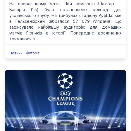
На вчорашньому матчі Ліги чемпіонів Шахтар —
Баварія (1:5) було встановлено рекорд для
українського клубу. На трибунах стадіону АуфШальке
в Гельзенкірхені зібралося 57 079 глядачів, що
зафіксувало найбільшу аудиторію для домашніх
матчів Гірників в історії. Попереднє досягнення
трималося з...
Новини
Футбол