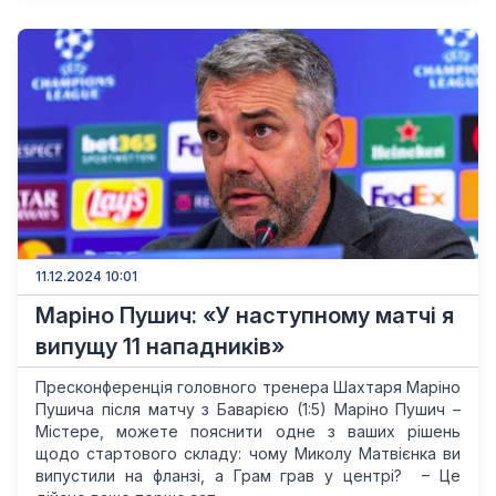
11.12.2024 10:01
Маріно Пушич: «У наступному матчі я
випущу 11 нападників»
Пресконференція головного тренера Шахтаря Маріно
Пушича після матчу з Баварією (1:5) Маріно Пушич –
Містере, можете пояснити одне з ваших рішень
щодо стартового складу: чому Миколу Матвієнка ви
випустили на фланзі, а Грам грав у центрі? – Це