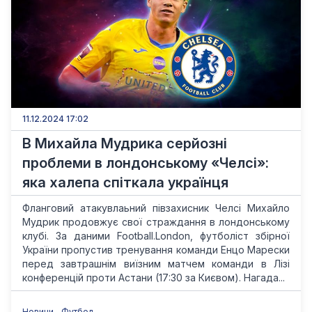
11.12.2024 17:02
В Михайла Мудрика серйозні
проблеми в лондонському «Челсі»:
яка халепа спіткала українця
Фланговий атакувлаьний півзахисник Челсі Михайло
Мудрик продовжує свої страждання в лондонському
клубі. За даними Football.London, футболіст збірної
України пропустив тренування команди Енцо Марески
перед завтрашнім виїзним матчем команди в Лізі
конференцій проти Астани (17:30 за Києвом). Нагада...
Новини
Футбол