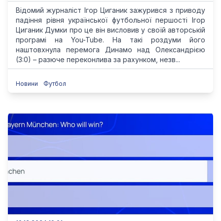
Відомий журналіст Ігор Циганик зажурився з приводу
падіння рівня української футбольної першості Ігор
Циганик Думки про це він висловив у своїй авторській
програмі на You-Tube. На такі роздуми його
наштовхнула перемога Динамо над Олександрією
(3:0) – разюче переконлива за рахунком, незв...
Новини
Футбол