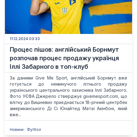
11.12.2024 03:33
Процес пішов: англійський Борнмут
розпочав процес продажу українця
Іллі Забарного в топ-клуб
За даними Give Me Sport, англійський Борнмут вже
готується до неминучого літнього продажу
українського центрального захисника Іллі Забарного.
Фото УЄФА Джерело стверджує givemesport.com, що
влітку до Вишневих приєднається 18-річний центрбек
американського Ді Сі Юнайтед Матаї Акінбоні, який
вже...
Новини
Футбол