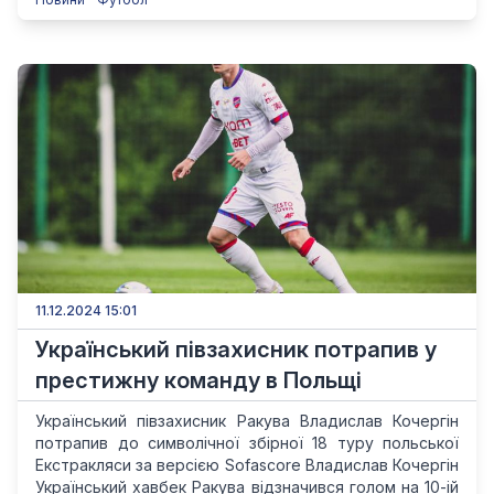
11.12.2024 15:01
Український півзахисник потрапив у
престижну команду в Польщі
Український півзахисник Ракува Владислав Кочергін
потрапив до символічної збірної 18 туру польської
Екстракляси за версією Sofascore Владислав Кочергін
Український хавбек Ракува відзначився голом на 10-ій