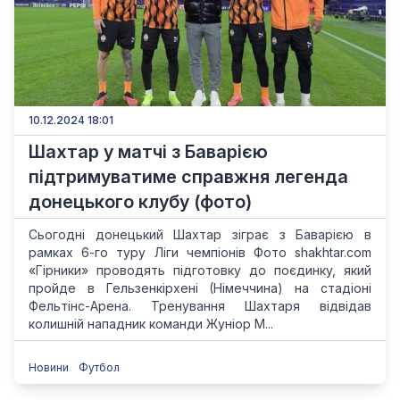
10.12.2024 18:01
Шахтар у матчі з Баварією
підтримуватиме справжня легенда
донецького клубу (фото)
Сьогодні донецький Шахтар зіграє з Баварією в
рамках 6-го туру Ліги чемпіонів Фото shakhtar.com
«Гірники» проводять підготовку до поєдинку, який
пройде в Гельзенкірхені (Німеччина) на стадіоні
Фельтінс-Арена. Тренування Шахтаря відвідав
колишній нападник команди Жуніор М...
Новини
Футбол