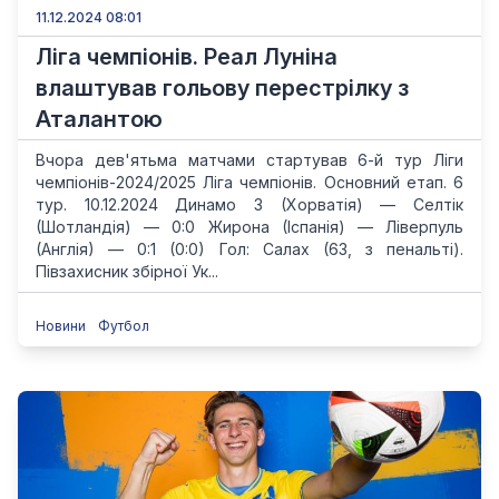
11.12.2024 08:01
Ліга чемпіонів. Реал Луніна
влаштував гольову перестрілку з
Аталантою
Вчора дев'ятьма матчами стартував 6-й тур Ліги
чемпіонів-2024/2025 Ліга чемпіонів. Основний етап. 6
тур. 10.12.2024 Динамо З (Хорватія) — Селтік
(Шотландія) — 0:0 Жирона (Іспанія) — Ліверпуль
(Англія) — 0:1 (0:0) Гол: Салах (63, з пенальті).
Півзахисник збірної Ук...
Новини
Футбол