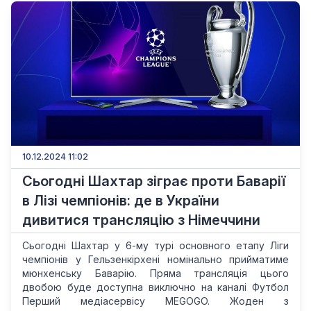
10.12.2024 11:02
Сьогодні Шахтар зіграє проти Баварії
в Лізі чемпіонів: де в України
дивитися трансляцію з Німеччини
Сьогодні Шахтар у 6-му турі основного етапу Ліги
чемпіонів у Гельзенкірхені номінально прийматиме
мюнхенську Баварію. Пряма трансляція цього
двобою буде доступна виключно на каналі Футбол
Перший медіасервісу MEGOGO. Жоден з