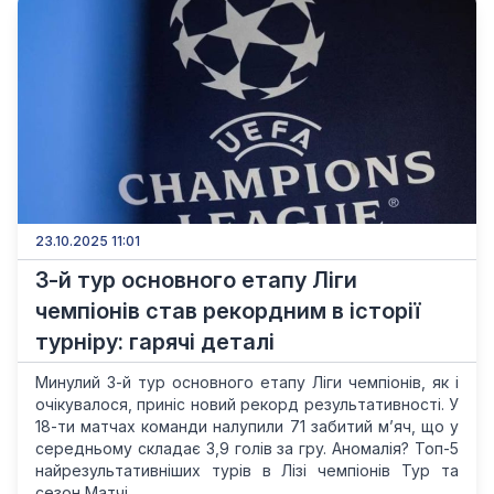
23.10.2025 11:01
3-й тур основного етапу Ліги
чемпіонів став рекордним в історії
турніру: гарячі деталі
Минулий 3-й тур основного етапу Ліги чемпіонів, як і
очікувалося, приніс новий рекорд результативності. У
18-ти матчах команди налупили 71 забитий м’яч, що у
середньому складає 3,9 голів за гру. Аномалія? Топ-5
найрезультативніших турів в Лізі чемпіонів Тур та
сезон Матчі...