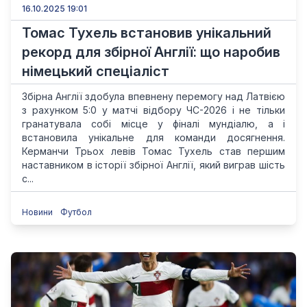
16.10.2025 19:01
Томас Тухель встановив унікальний
рекорд для збірної Англії: що наробив
німецький спеціаліст
Збірна Англії здобула впевнену перемогу над Латвією
з рахунком 5:0 у матчі відбору ЧС-2026 і не тільки
гранатувала собі місце у фіналі мундіалю, а і
встановила унікальне для команди досягнення.
Керманчи Трьох левів Томас Тухель став першим
наставником в історії збірної Англії, який виграв шість
с...
Новини
Футбол