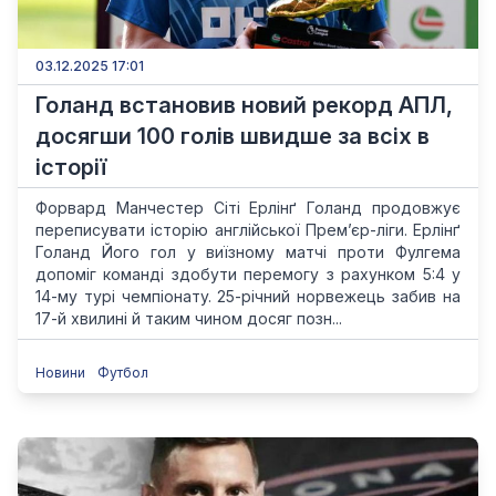
03.12.2025 17:01
Голанд встановив новий рекорд АПЛ,
досягши 100 голів швидше за всіх в
історії
Форвард Манчестер Сіті Ерлінґ Голанд продовжує
переписувати історію англійської Прем’єр-ліги. Ерлінґ
Голанд Його гол у виїзному матчі проти Фулгема
допоміг команді здобути перемогу з рахунком 5:4 у
14-му турі чемпіонату. 25-річний норвежець забив на
17-й хвилині й таким чином досяг позн...
Новини
Футбол