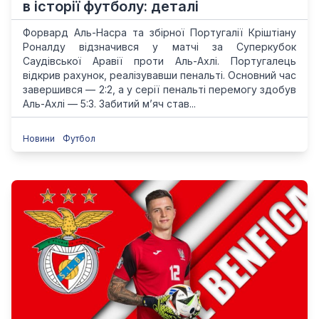
в історії футболу: деталі
Форвард Аль-Насра та збірної Португалії Кріштіану
Роналду відзначився у матчі за Суперкубок
Саудівської Аравії проти Аль-Ахлі. Португалець
відкрив рахунок, реалізувавши пенальті. Основний час
завершився — 2:2, а у серії пенальті перемогу здобув
Аль-Ахлі — 5:3. Забитий м’яч став...
Новини
Футбол