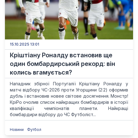
15.10.2025 13:01
Кріштіану Роналду встановив ще
один бомбардирський рекорд: він
колись вгамується?
Нападник збірної Португалії Кріштіану Роналду у
матчі відбору ЧС-2026 проти Угорщини (2:2) оформив
дубль і встановив новее світове досягнення. Монстр!
КріРо очолив список найкращих бомбардирів в історії
кваліфікації чемпіонатів планети. Найкращі
бомбардири відбору до ЧС Футболіст...
Новини
Футбол