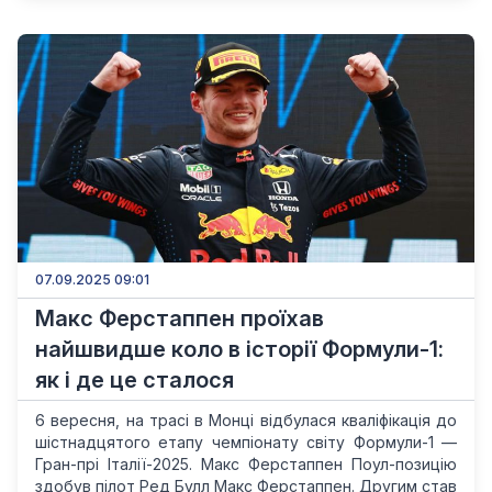
07.09.2025 09:01
Макс Ферстаппен проїхав
найшвидше коло в історії Формули-1:
як і де це сталося
6 вересня, на трасі в Монці відбулася кваліфікація до
шістнадцятого етапу чемпіонату світу Формули-1 —
Гран-прі Італії-2025. Макс Ферстаппен Поул-позицію
здобув пілот Ред Булл Макс Ферстаппен. Другим став