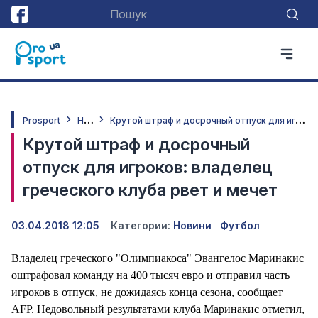
Н
овини
К
рутой штраф и досрочный отпуск для игроков: владелец греческого клуба рвет и мечет
Prosport
Крутой штраф и досрочный
отпуск для игроков: владелец
греческого клуба рвет и мечет
03.04.2018 12:05
Категории:
Новини
Футбол
Владелец греческого "Олимпиакоса" Эвангелос Маринакис
оштрафовал команду на 400 тысяч евро и отправил часть
игроков в отпуск, не дожидаясь конца сезона, сообщает
AFP. Недовольный результатами клуба Маринакис отметил,