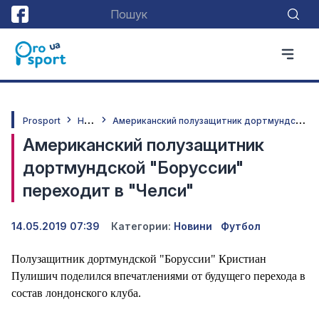
Н
овини
А
мериканский полузащитник дортмундской "Боруссии" переходит в "Челси"
Prosport
Американский полузащитник
дортмундской "Боруссии"
переходит в "Челси"
14.05.2019 07:39
Категории:
Новини
Футбол
Полузащитник дортмундской "Боруссии" Кристиан
Пулишич поделился впечатлениями от будущего перехода в
состав лондонского клуба.